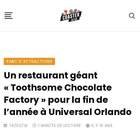
Skip
to
content
PARC D'ATTRACTIONS
Un restaurant géant
« Toothsome Chocolate
Factory » pour la fin de
l’année à Universal Orlando
14/03/16
1 MINUTE DE LECTURE
IL Y 10 ANS