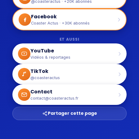
@coasteractus · +20K abonnés
Facebook
›
Coaster Actus · +30K abonnés
ET AUSSI
YouTube
›
Vidéos & reportages
TikTok
›
@coasteractus
Contact
›
contact@coasteractus.fr
Partager cette page