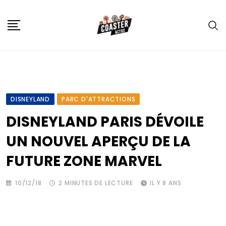
Skip
to
content
DISNEYLAND
PARC D'ATTRACTIONS
DISNEYLAND PARIS DÉVOILE
UN NOUVEL APERÇU DE LA
FUTURE ZONE MARVEL
10/12/18
2 MINUTES DE LECTURE
IL Y 8 ANS