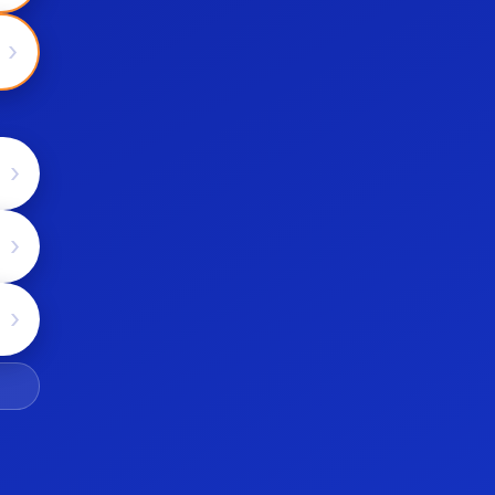
›
›
›
›