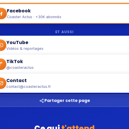
Facebook
Coaster Actus · +30K abonnés
ET AUSSI
YouTube
Vidéos & reportages
TikTok
@coasteractus
Contact
contact@coasteractus.fr
Partager cette page
Ce qui
t'attend