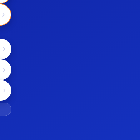
›
›
›
›