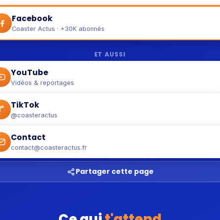
Facebook
Coaster Actus · +30K abonnés
ET AUSSI
YouTube
Vidéos & reportages
TikTok
@coasteractus
Contact
contact@coasteractus.fr
Partager cette page
Ce qui
t'attend