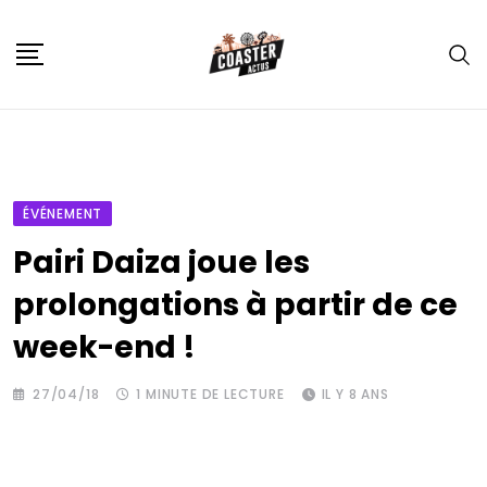
Skip
to
content
ÉVÉNEMENT
Pairi Daiza joue les
prolongations à partir de ce
week-end !
27/04/18
1 MINUTE DE LECTURE
IL Y 8 ANS