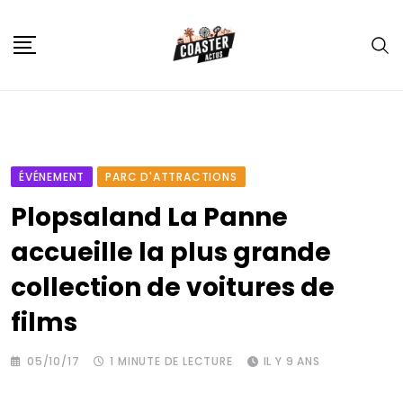
Skip
to
content
ÉVÉNEMENT
PARC D'ATTRACTIONS
Plopsaland La Panne
accueille la plus grande
collection de voitures de
films
05/10/17
1 MINUTE DE LECTURE
IL Y 9 ANS