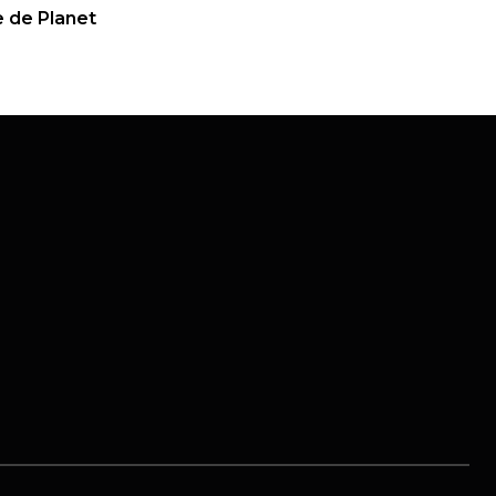
,
HALLOWEEN
COUP DE CŒUR
e de Planet
Notre avis sur la nouvelle maison
hantée de Bobbejaanland
26/10/25