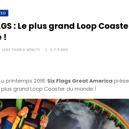
ZED
AGS : Le plus grand Loop Coaste
 !
LESS THAN A MINUTE
IL Y 9 ANS
Au printemps 2018:
Six Flags Great America
prése
plus grand Loop Coaster du monde !