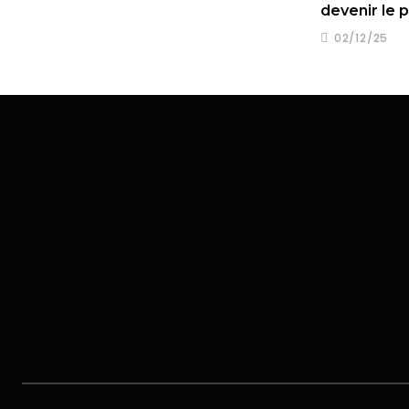
devenir le 
Kynren – The Storied Lands : un
nouveau parc
02/12/25
14/09/25