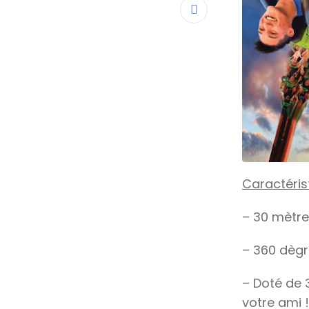
Share
via
Email
Caractéris
– 30 mètre
– 360 dèg
– Doté de 3
votre ami !