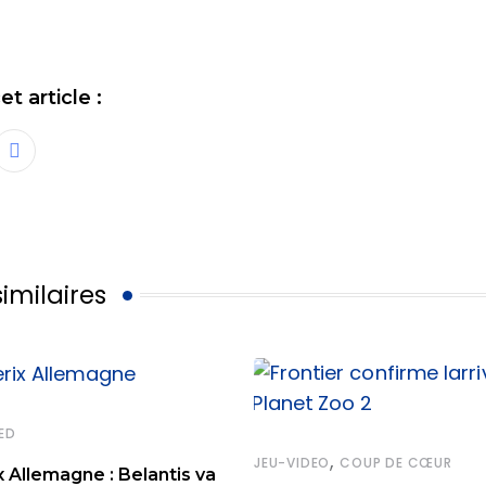
t article :
Share
via
Email
similaires
ED
,
JEU-VIDEO
COUP DE CŒUR
x Allemagne : Belantis va