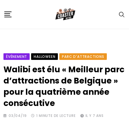
Skip
to
content
ÉVÉNEMENT
HALLOWEEN
PARC D'ATTRACTIONS
Walibi est élu « Meilleur parc
d’attractions de Belgique »
pour la quatrième année
consécutive
03/04/19
1 MINUTE DE LECTURE
IL Y 7 ANS