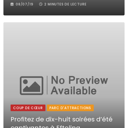
08/07/19
2 MINUTES DE LECTURE
COUP DE CŒUR
PARC D'ATTRACTIONS
Profitez de dix-huit soirées d’été
captivantes à Efteling