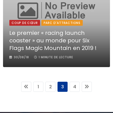
COUP DE CŒUR
PARC D'ATTRACTIONS
Le premier « racing launch
coaster » au monde pour Six
Flags Magic Mountain en 2019 !
30/08/18
1 MINUTE DE LECTURE
1
2
3
4